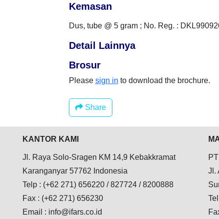
Kemasan
Dus, tube @ 5 gram ; No. Reg. : DKL9909
Detail Lainnya
Brosur
Please
sign in
to download the brochure.
Share
KANTOR KAMI
MA
Jl. Raya Solo-Sragen KM 14,9 Kebakkramat
PT
Karanganyar 57762 Indonesia
Jl.
Telp : (+62 271) 656220 / 827724 / 8200888
Su
Fax : (+62 271) 656230
Tel
Email : info@ifars.co.id
Fa