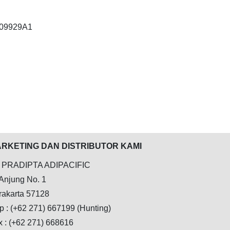
209929A1
RKETING DAN DISTRIBUTOR KAMI
 PRADIPTA ADIPACIFIC
 Anjung No. 1
rakarta 57128
p : (+62 271) 667199 (Hunting)
x : (+62 271) 668616