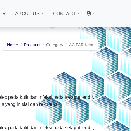
ER
ABOUT US
CONTACT
Home
Products
Category
ACIFAR Krim
ex pada kulit dan infeksi pada selaput lendir,
is yang inisial dan rekurens.
ex pada kulit dan infeksi pada selaput lendir,