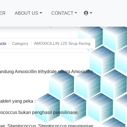
ER
ABOUT US
CONTACT
ucts
Category
AMOXICILLIN 125 Sirup Kering
dung Amoxicillin trihydrate setara Amoxicillin
akteri yang peka :
hylococcus bukan penghasil penisilinase,
nzae, Streptococcus, Streptococcus pneumoniae,