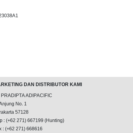
223038A1
RKETING DAN DISTRIBUTOR KAMI
 PRADIPTA ADIPACIFIC
 Anjung No. 1
rakarta 57128
p : (+62 271) 667199 (Hunting)
x : (+62 271) 668616