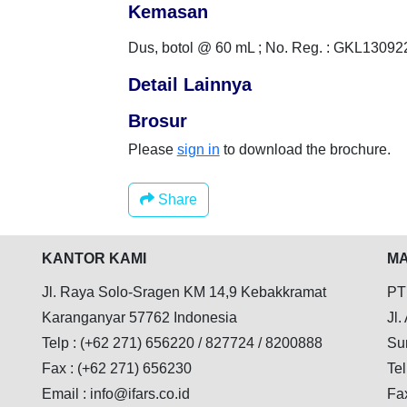
Kemasan
Dus, botol @ 60 mL ; No. Reg. : GKL1309
Detail Lainnya
Brosur
Please
sign in
to download the brochure.
Share
KANTOR KAMI
MA
Jl. Raya Solo-Sragen KM 14,9 Kebakkramat
PT
Karanganyar 57762 Indonesia
Jl.
Telp : (+62 271) 656220 / 827724 / 8200888
Su
Fax : (+62 271) 656230
Tel
Email : info@ifars.co.id
Fa