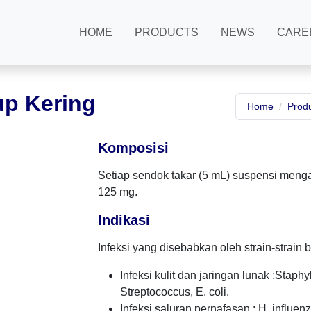
HOME
PRODUCTS
NEWS
CARE
up Kering
Home
Prod
Komposisi
Setiap sendok takar (5 mL) suspensi mengan
125 mg.
Indikasi
Infeksi yang disebabkan oleh strain-strain b
Infeksi kulit dan jaringan lunak :Stap
Streptococcus, E. coli.
Infeksi saluran pernafasan : H. influe