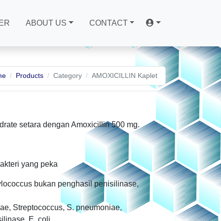
ER
ABOUT US
CONTACT
me
Products
Category
AMOXICILLIN Kaplet
drate setara dengan Amoxicillin 500 mg.
bakteri yang peka
hylococcus bukan penghasil penisilinase,
nzae, Streptococcus, S. pneumoniae,
inase, E. coli.