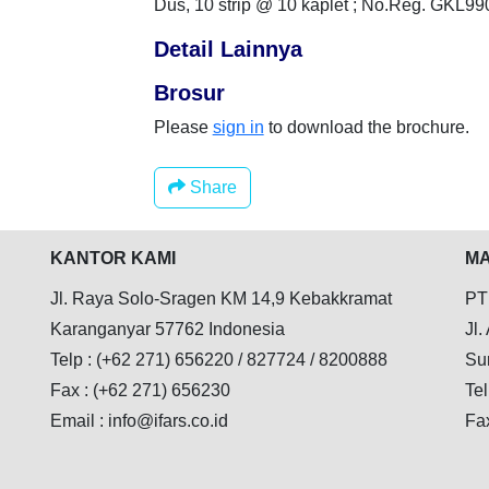
Dus, 10 strip @ 10 kaplet ; No.Reg. GKL
Detail Lainnya
Brosur
Please
sign in
to download the brochure.
Share
KANTOR KAMI
MA
Jl. Raya Solo-Sragen KM 14,9 Kebakkramat
PT
Karanganyar 57762 Indonesia
Jl.
Telp : (+62 271) 656220 / 827724 / 8200888
Su
Fax : (+62 271) 656230
Tel
Email : info@ifars.co.id
Fa