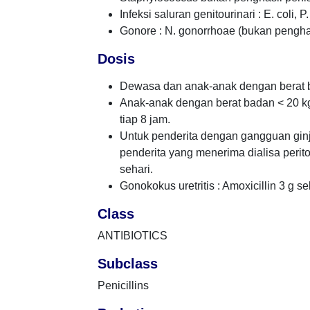
Infeksi saluran genitourinari : E. coli, P
Gonore : N. gonorrhoae (bukan penghas
Dosis
Dewasa dan anak-anak dengan berat ba
Anak-anak dengan berat badan < 20 kg 
tiap 8 jam.
Untuk penderita dengan gangguan ginj
penderita yang menerima dialisa peri
sehari.
Gonokokus uretritis : Amoxicillin 3 g s
Class
ANTIBIOTICS
Subclass
Penicillins