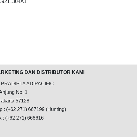
9909211304A1
RKETING DAN DISTRIBUTOR KAMI
 PRADIPTA ADIPACIFIC
 Anjung No. 1
rakarta 57128
p : (+62 271) 667199 (Hunting)
x : (+62 271) 668616