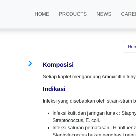
HOME
PRODUCTS
NEWS
CARE
Ho
Komposisi
Setiap kaplet mengandung Amoxicillin trihy
Indikasi
Infeksi yang disebabkan oleh strain-strain 
Infeksi kulit dan jaringan lunak : Stap
Streptococcus, E. coli.
Infeksi saluran pernafasan : H. influe
Staphylococcus bukan penghasil penisil