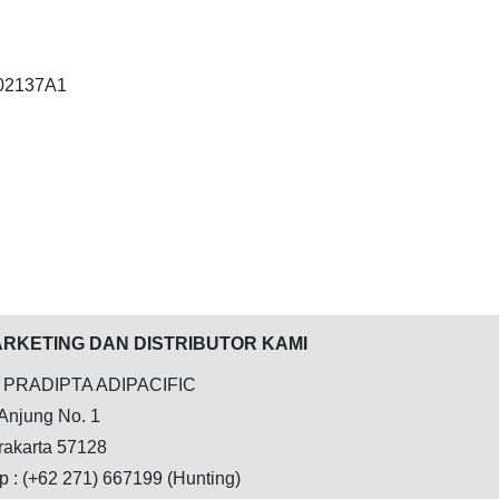
202137A1
RKETING DAN DISTRIBUTOR KAMI
 PRADIPTA ADIPACIFIC
 Anjung No. 1
rakarta 57128
p : (+62 271) 667199 (Hunting)