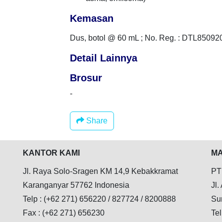
Kemasan
Dus, botol @ 60 mL ; No. Reg. : DTL8509
Detail Lainnya
Brosur
-
Share
KANTOR KAMI
MA
Jl. Raya Solo-Sragen KM 14,9 Kebakkramat
PT
Karanganyar 57762 Indonesia
Jl.
Telp : (+62 271) 656220 / 827724 / 8200888
Su
Fax : (+62 271) 656230
Tel