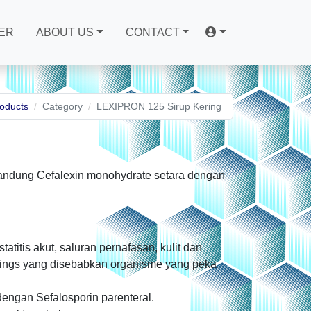
ER
ABOUT US
CONTACT
oducts
Category
LEXIPRON 125 Sirup Kering
gandung Cefalexin monohydrate setara dengan
tatitis akut, saluran pernafasan, kulit dan
olarings yang disebabkan organisme yang peka
engan Sefalosporin parenteral.