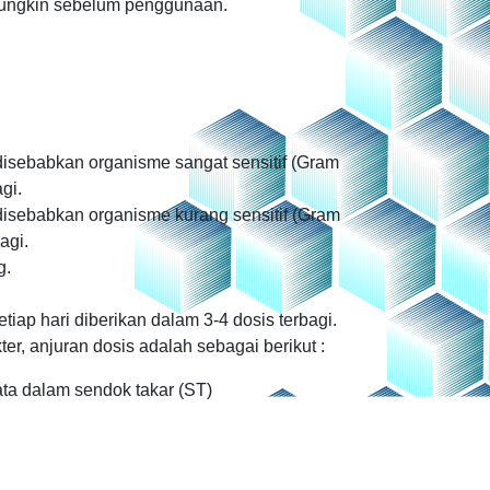
 mungkin sebelum penggunaan.
disebabkan organisme sangat sensitif (Gram
gi.
disebabkan organisme kurang sensitif (Gram
agi.
g.
iap hari diberikan dalam 3-4 dosis terbagi.
ter, anjuran dosis adalah sebagai berikut :
ata dalam sendok takar (ST)