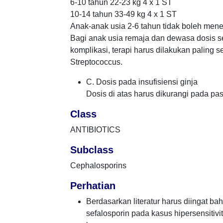
6-10 tahun 22-23 kg 4 x 1 ST
10-14 tahun 33-49 kg 4 x 1 ST
Anak-anak usia 2-6 tahun tidak boleh mener
Bagi anak usia remaja dan dewasa dosis se
komplikasi, terapi harus dilakukan paling se
Streptococcus.
C. Dosis pada insufisiensi ginja
Dosis di atas harus dikurangi pada pa
Class
ANTIBIOTICS
Subclass
Cephalosporins
Perhatian
Berdasarkan literatur harus diingat bah
sefalosporin pada kasus hipersensitivi