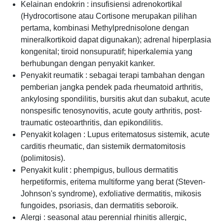
Kelainan endokrin : insufisiensi adrenokortikal
(Hydrocortisone atau Cortisone merupakan pilihan
pertama, kombinasi Methylprednisolone dengan
mineralkortikoid dapat digunakan); adrenal hiperplasia
kongenital; tiroid nonsupuratif; hiperkalemia yang
berhubungan dengan penyakit kanker.
Penyakit reumatik : sebagai terapi tambahan dengan
pemberian jangka pendek pada rheumatoid arthritis,
ankylosing spondilitis, bursitis akut dan subakut, acute
nonspesific tenosynovitis, acute gouty arthritis, post-
traumatic osteoarthritis, dan epikondilitis.
Penyakit kolagen : Lupus eritematosus sistemik, acute
carditis rheumatic, dan sistemik dermatomitosis
(polimitosis).
Penyakit kulit : phempigus, bullous dermatitis
herpetiformis, eritema multiforme yang berat (Steven-
Johnson's syndrome), exfoliative dermatitis, mikosis
fungoides, psoriasis, dan dermatitis seboroik.
Alergi : seasonal atau perennial rhinitis allergic,