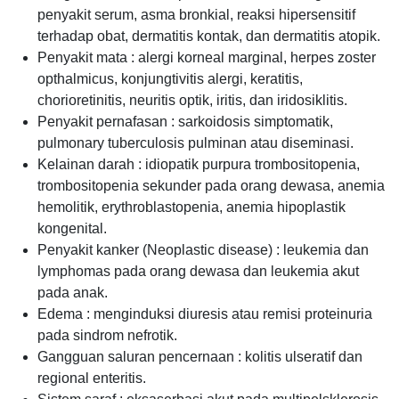
penyakit serum, asma bronkial, reaksi hipersensitif
terhadap obat, dermatitis kontak, dan dermatitis atopik.
Penyakit mata : alergi korneal marginal, herpes zoster
opthalmicus, konjungtivitis alergi, keratitis,
chorioretinitis, neuritis optik, iritis, dan iridosiklitis.
Penyakit pernafasan : sarkoidosis simptomatik,
pulmonary tuberculosis pulminan atau diseminasi.
Kelainan darah : idiopatik purpura trombositopenia,
trombositopenia sekunder pada orang dewasa, anemia
hemolitik, erythroblastopenia, anemia hipoplastik
kongenital.
Penyakit kanker (Neoplastic disease) : leukemia dan
lymphomas pada orang dewasa dan leukemia akut
pada anak.
Edema : menginduksi diuresis atau remisi proteinuria
pada sindrom nefrotik.
Gangguan saluran pencernaan : kolitis ulseratif dan
regional enteritis.