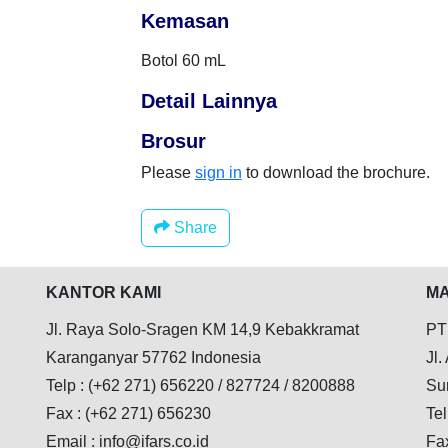
Kemasan
Botol 60 mL
Detail Lainnya
Brosur
Please
sign in
to download the brochure.
Share
KANTOR KAMI
MA
Jl. Raya Solo-Sragen KM 14,9 Kebakkramat
PT
Karanganyar 57762 Indonesia
Jl.
Telp : (+62 271) 656220 / 827724 / 8200888
Su
Fax : (+62 271) 656230
Tel
Email : info@ifars.co.id
Fa