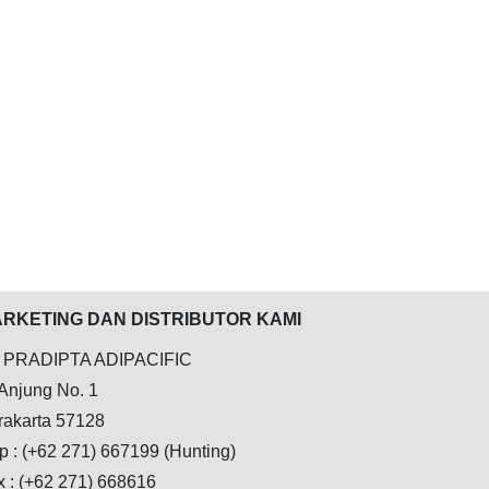
RKETING DAN DISTRIBUTOR KAMI
 PRADIPTA ADIPACIFIC
 Anjung No. 1
rakarta 57128
p : (+62 271) 667199 (Hunting)
x : (+62 271) 668616