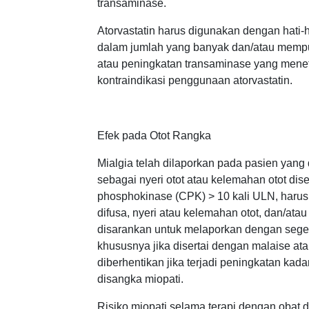
transaminase.
Atorvastatin harus digunakan dengan hati
dalam jumlah yang banyak dan/atau mempunya
atau peningkatan transaminase yang menet
kontraindikasi penggunaan atorvastatin.
Efek pada Otot Rangka
Mialgia telah dilaporkan pada pasien yang di
sebagai nyeri otot atau kelemahan otot dis
phosphokinase (CPK) > 10 kali ULN, harus
difusa, nyeri atau kelemahan otot, dan/at
disarankan untuk melaporkan dengan segera
khususnya jika disertai dengan malaise ata
diberhentikan jika terjadi peningkatan kad
disangka miopati.
Risiko miopati selama terapi dengan obat