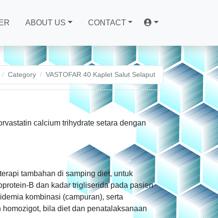
ER
ABOUT US
CONTACT
Category
VASTOFAR 40 Kaplet Salut Selaput
rvastatin calcium trihydrate setara dengan
 terapi tambahan di samping diet, untuk
oprotein-B dan kadar trigliserida pada pasien
pidemia kombinasi (campuran), serta
an homozigot, bila diet dan penatalaksanaan