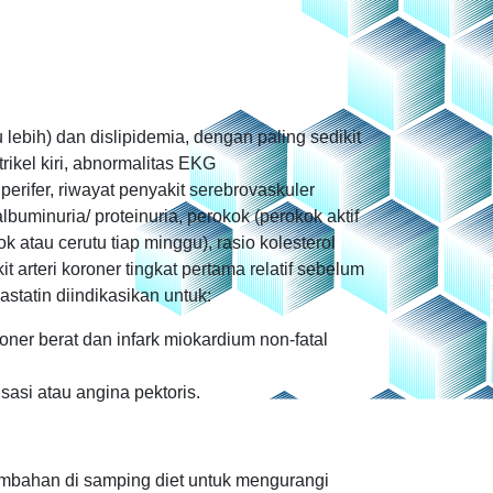
lebih) dan dislipidemia, dengan paling sedikit
ntrikel kiri, abnormalitas EKG
 perifer, riwayat penyakit serebrovaskuler
buminuria/ proteinuria, perokok (perokok aktif
 atau cerutu tiap minggu), rasio kolesterol
it arteri koroner tingkat pertama relatif sebelum
vastatin diindikasikan untuk:
oner berat dan infark miokardium non-fatal
sasi atau angina pektoris.
tambahan di samping diet untuk mengurangi